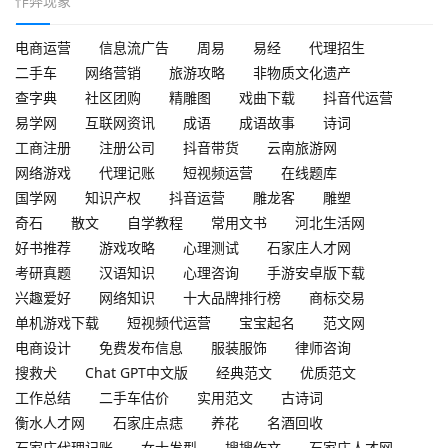
作弊现象
电商运营
信息流广告
周易
易经
代理招生
二手车
网络营销
旅游攻略
非物质文化遗产
查字典
社区团购
精雕图
戏曲下载
抖音代运营
易学网
互联网资讯
成语
成语故事
诗词
工商注册
注册公司
抖音带货
云南旅游网
网络游戏
代理记账
短视频运营
在线题库
国学网
知识产权
抖音运营
雕龙客
雕塑
奇石
散文
自学教程
常用文书
河北生活网
好书推荐
游戏攻略
心理测试
石家庄人才网
考研真题
汉语知识
心理咨询
手游安卓版下载
兴趣爱好
网络知识
十大品牌排行榜
商标交易
单机游戏下载
短视频代运营
宝宝起名
范文网
电商设计
免费发布信息
服装服饰
律师咨询
搜救犬
Chat GPT中文版
经典范文
优质范文
工作总结
二手车估价
实用范文
古诗词
衡水人才网
石家庄点痣
养花
名酒回收
石家庄代理记账
女士发型
搜搜作文
石家庄人才网