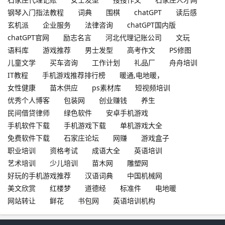
钢琴入门指法教程
词典
围棋
chatGPT
读后感
玄机派
企业服务
法律咨询
chatGPT国内版
chatGPT官网
励志名言
河北代理记账公司
文玩
语料库
游戏推荐
男士发型
高考作文
PS修图
儿童文学
买车咨询
工作计划
礼品厂
舟舟培训
IT教程
手机游戏推荐排行榜
暖通,电地暖，
女性健康
苗木供应
ps素材库
短视频培训
优秀个人博客
包装网
创业赚钱
养生
民间借贷律师
绿色软件
安卓手机游戏
手机软件下载
手机游戏下载
单机游戏大全
免费软件下载
石家庄论坛
网赚
游戏盒子
职业培训
资格考试
成语大全
英语培训
艺术培训
少儿培训
苗木网
雕塑网
好玩的手机游戏推荐
汉语词典
中国机械网
美文欣赏
红楼梦
道德经
标准件
电地暖
网站转让
鲜花
书包网
英语培训机构