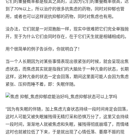
它们的重叠概率都是极其之高的，正因为它们的重叠概率很高，达
到了70%以上，所以治疗的很多抗焦虑的药物，同时对抑郁也管
用，或者也可以这样说抗抑郁的药物，同时对焦虑也有用。
没办法，它们就是一对双胞胎一样，现实中很难把它们完全单独抛
开，至于为什么它们会同时存在，在于它们天生就是相辅相成的。
用个很简单的例子告诉你，你就明白了！
当一个人长期因为对某些事情表现出很紧张的时候，就会呈现出焦
虑状态，而焦虑其实就是指我们的大脑处于一种亢奋的状态，长期
这样，这种亢奋的状态一定会回落，期间这里面可能人会因为焦虑
紧张、压抑而睡不着，即：失眠伴随。
“因为有失眠的伴随，加上焦虑亢奋状态持续一段时间肯定会回落，
这时人可能又被失眠摧残得无精打采和恐惧万分了，这里又会持续
一段时间，渐渐地人就被焦虑和失眠，摧残得彻底崩塌了，而情绪
这时也就被拉低了下来，于是就出现了心情低落、萎靡不振的现