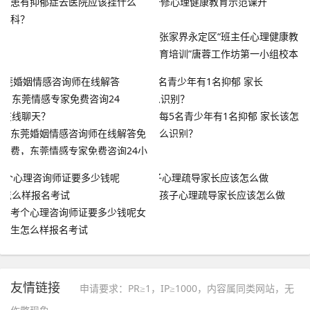
患有抑郁症去医院应该挂什么
科？
张家界永定区“班主任心理健康教
育培训”唐蓉工作坊第一小组校本
研修心理健康教育示范课开讲
每5名青少年有1名抑郁 家长该怎
东莞婚姻情感咨询师在线解答免
么识别？
费，东莞情感专家免费咨询24小
时在线聊天？
孩子心理疏导家长应该怎么做
考个心理咨询师证要多少钱呢女
生怎么样报名考试
友情链接
申请要求：PR≥1，IP≥1000，内容属同类网站，无