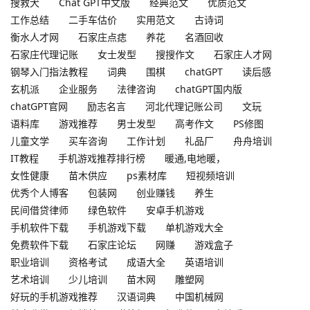
搜救犬
Chat GPT中文版
经典范文
优质范文
工作总结
二手车估价
实用范文
古诗词
衡水人才网
石家庄点痣
养花
名酒回收
石家庄代理记账
女士发型
搜搜作文
石家庄人才网
钢琴入门指法教程
词典
围棋
chatGPT
读后感
玄机派
企业服务
法律咨询
chatGPT国内版
chatGPT官网
励志名言
河北代理记账公司
文玩
语料库
游戏推荐
男士发型
高考作文
PS修图
儿童文学
买车咨询
工作计划
礼品厂
舟舟培训
IT教程
手机游戏推荐排行榜
暖通,电地暖，
女性健康
苗木供应
ps素材库
短视频培训
优秀个人博客
包装网
创业赚钱
养生
民间借贷律师
绿色软件
安卓手机游戏
手机软件下载
手机游戏下载
单机游戏大全
免费软件下载
石家庄论坛
网赚
游戏盒子
职业培训
资格考试
成语大全
英语培训
艺术培训
少儿培训
苗木网
雕塑网
好玩的手机游戏推荐
汉语词典
中国机械网