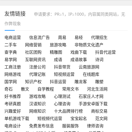
友情链接
申请要求：PR≥1，IP≥1000，内容属同类网站，无
作弊现象
电商运营
信息流广告
周易
易经
代理招生
二手车
网络营销
旅游攻略
非物质文化遗产
查字典
社区团购
精雕图
戏曲下载
抖音代运营
易学网
互联网资讯
成语
成语故事
诗词
工商注册
注册公司
抖音带货
云南旅游网
网络游戏
代理记账
短视频运营
在线题库
国学网
知识产权
抖音运营
雕龙客
雕塑
奇石
散文
自学教程
常用文书
河北生活网
好书推荐
游戏攻略
心理测试
石家庄人才网
考研真题
汉语知识
心理咨询
手游安卓版下载
兴趣爱好
网络知识
十大品牌排行榜
商标交易
单机游戏下载
短视频代运营
宝宝起名
范文网
电商设计
免费发布信息
服装服饰
律师咨询