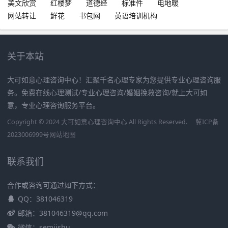
美文欣赏
红楼梦
道德经
标准件
电地暖
网站转让
鲜花
书包网
英语培训机构
关于本站
大可如意心理咨询中心！汇聚千名心理专家为您提供专业心理咨询服
务。免费在线心理测试/专业心理咨询/婚姻挽救咨询/就上大可如
意，专业心理咨询服务平台。
Copyright © 2024 大可如意心理咨询中心 All Rights Reserved.
冀ICP备
2023006999号
网站地图
联系我们
合作或咨询可通过如下方式：
QQ：381046319
邮箱：381046319@qq.com
微信：semjishu