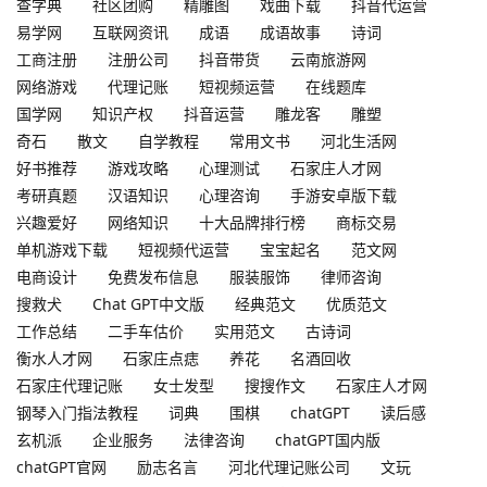
查字典
社区团购
精雕图
戏曲下载
抖音代运营
易学网
互联网资讯
成语
成语故事
诗词
工商注册
注册公司
抖音带货
云南旅游网
网络游戏
代理记账
短视频运营
在线题库
国学网
知识产权
抖音运营
雕龙客
雕塑
奇石
散文
自学教程
常用文书
河北生活网
好书推荐
游戏攻略
心理测试
石家庄人才网
考研真题
汉语知识
心理咨询
手游安卓版下载
兴趣爱好
网络知识
十大品牌排行榜
商标交易
单机游戏下载
短视频代运营
宝宝起名
范文网
电商设计
免费发布信息
服装服饰
律师咨询
搜救犬
Chat GPT中文版
经典范文
优质范文
工作总结
二手车估价
实用范文
古诗词
衡水人才网
石家庄点痣
养花
名酒回收
石家庄代理记账
女士发型
搜搜作文
石家庄人才网
钢琴入门指法教程
词典
围棋
chatGPT
读后感
玄机派
企业服务
法律咨询
chatGPT国内版
chatGPT官网
励志名言
河北代理记账公司
文玩