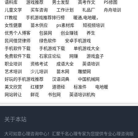
语料库
游戏推荐
男士发型
高考作文
PS修图
儿童文学
买车咨询
工作计划
礼品厂
舟舟培训
IT教程
手机游戏推荐排行榜
暖通,电地暖，
女性健康
苗木供应
ps素材库
短视频培训
优秀个人博客
包装网
创业赚钱
养生
民间借贷律师
绿色软件
安卓手机游戏
手机软件下载
手机游戏下载
单机游戏大全
免费软件下载
石家庄论坛
网赚
游戏盒子
职业培训
资格考试
成语大全
英语培训
艺术培训
少儿培训
苗木网
雕塑网
好玩的手机游戏推荐
汉语词典
中国机械网
美文欣赏
红楼梦
道德经
标准件
电地暖
网站转让
鲜花
书包网
英语培训机构
关于本站
大可如意心理咨询中心！汇聚千名心理专家为您提供专业心理咨询服