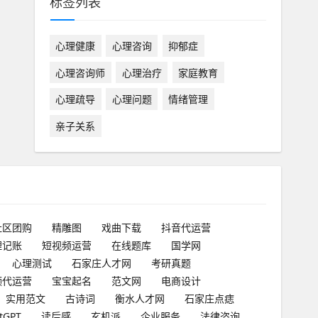
标签列表
心理健康
心理咨询
抑郁症
心理咨询师
心理治疗
家庭教育
心理疏导
心理问题
情绪管理
亲子关系
社区团购
精雕图
戏曲下载
抖音代运营
理记账
短视频运营
在线题库
国学网
心理测试
石家庄人才网
考研真题
频代运营
宝宝起名
范文网
电商设计
实用范文
古诗词
衡水人才网
石家庄点痣
tGPT
读后感
玄机派
企业服务
法律咨询