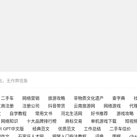
网站，无作弊现象
二手车
网络营销
旅游攻略
非物质文化遗产
查字典
工商注册
注册公司
抖音带货
云南旅游网
网络游戏
代
文
自学教程
常用文书
河北生活网
好书推荐
游戏攻略
网络知识
十大品牌排行榜
商标交易
单机游戏下载
短视
at GPT中文版
经典范文
优质范文
工作总结
二手车估价
搜作文
石家庄人才网
钢琴入门指法教程
词典
围棋
cha