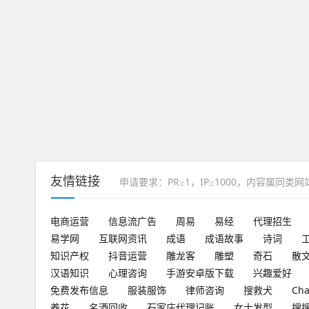
友情链接
申请要求：PR≥1，IP≥1000，内容属同类
电商运营
信息流广告
周易
易经
代理招生
易学网
互联网资讯
成语
成语故事
诗词
知识产权
抖音运营
雕龙客
雕塑
奇石
散
汉语知识
心理咨询
手游安卓版下载
兴趣爱好
免费发布信息
服装服饰
律师咨询
搜救犬
Ch
养花
名酒回收
石家庄代理记账
女士发型
搜